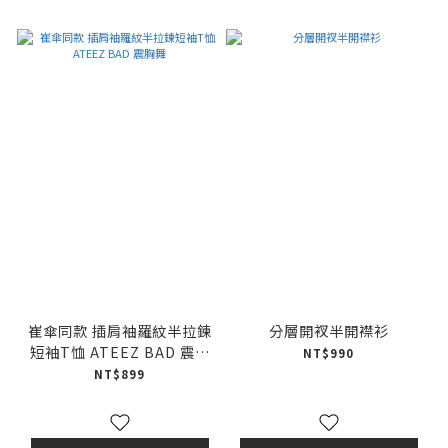
崔傘同款 插肩袖羅紋半拉鍊
分層開衩半開襟衫
短袖T恤 ATEEZ BAD 震胸
NT$990
舞
NT$899