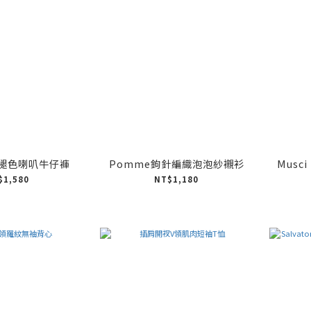
 不褪色喇叭牛仔褲
Pomme鉤針編織泡泡紗襯衫
Mus
$1,580
NT$1,180