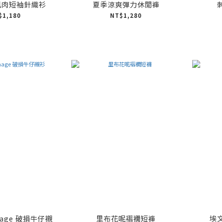
肌肉短袖針織衫
夏季涼爽彈力休閒褲
$1,180
NT$1,280
mage 破損牛仔襯
里布花呢褶襉短褲
埃