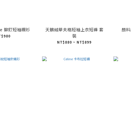
cle 鉚釘短袖襯衫
天鵝絨華夫格短袖上衣短褲 套
顏料
裝
T$980
NT$880 ~ NT$899