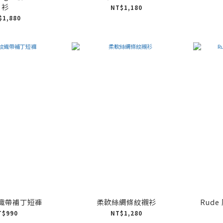
衫
NT$1,180
$1,880
織帶補丁短褲
柔軟絲綢條紋襯衫
Rud
T$990
NT$1,280