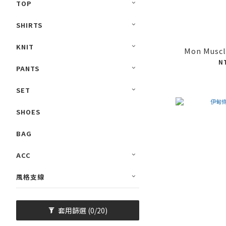
TOP
SHIRTS
KNIT
Mon Mus
N
PANTS
SET
SHOES
BAG
ACC
風格支線
套用篩選
(0/20)