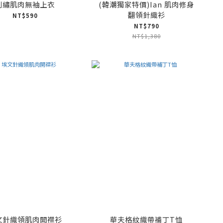
刺繡肌肉無袖上衣
(韓潮獨家特價)Ian 肌肉修身
翻領針織衫
NT$590
NT$790
NT$1,380
文針織領肌肉開襟衫
華夫格紋織帶補丁T恤