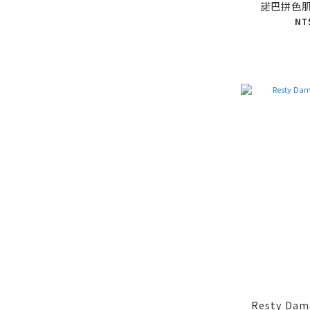
諾巴拼色
NT
Resty Da