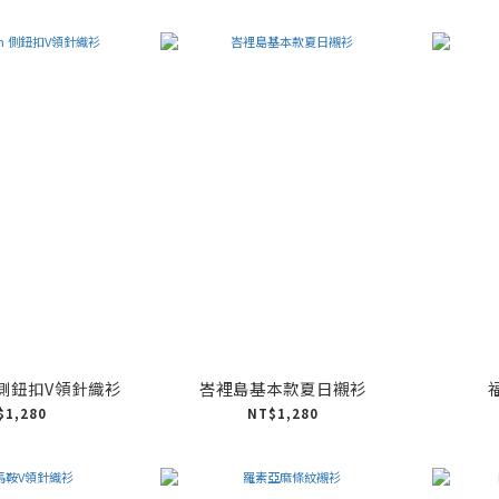
m 側鈕扣V領針織衫
峇裡島基本款夏日襯衫
$1,280
NT$1,280