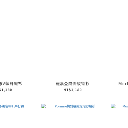
馬鞍V領針織衫
羅素亞麻條紋襯衫
Me
$1,180
NT$1,180