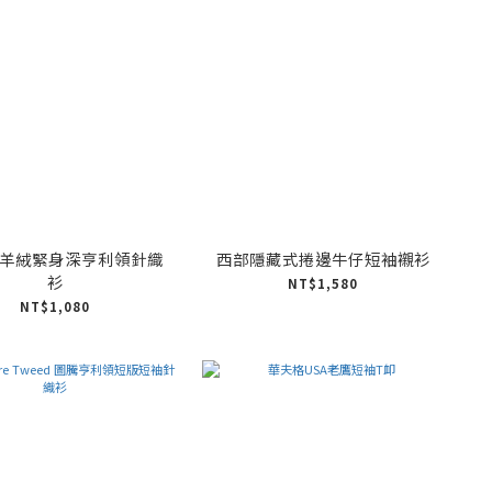
ci 羊絨緊身深亨利領針織
西部隱藏式捲邊牛仔短袖襯衫
衫
NT$1,580
NT$1,080