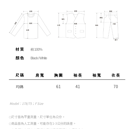
材 質
棉 100%
顏 色
Black / White
尺 碼
肩 寬
胸 圍
袖 長
袖 寬
衣 長
61
41
70
均碼
Model
：178/75；F Size
尺寸皆為平量測量，尺寸單位為公分。
○
商品皆為人工測量，可能存在1-3公分的誤差。
○