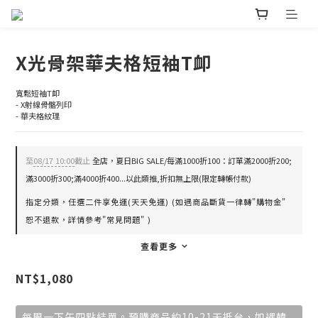
X光骨架華夫格短袖T卹
寬鬆短袖T卹
- X射線骨骼列印
- 華夫格紋理
至
08/17 10:00
截止
全店，夏日BIG SALE/每滿1000折100：訂單滿2000折200;
滿3000折300;滿4000折400...以此類推,折扣無上限(限定轉帳付款)
指定分類，任選二件享免運(天天免運) (如遇商品斷貨一律轉"購物金"
恕不退款，詳情參考"常見問題" )
查看更多
NT$1,080
每周一下午四點結單。預購商品約10-21天抵台，如遇韓