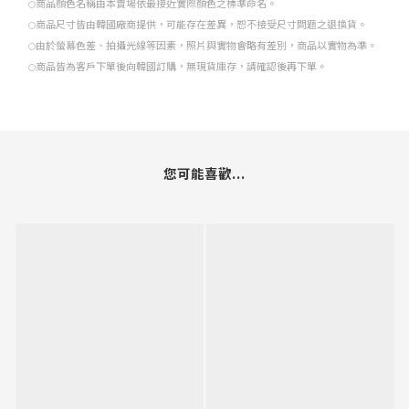
商品顏色名稱由本賣場依最接近實際顏色之標準命名。
○
商品尺寸皆由韓國廠商提供，可能存在差異，恕不接受尺寸問題之退換貨。
○
由於螢幕色差、拍攝光線等因素，照片與實物會略有差別，商品以實物為準。
○
商品皆為客戶下單後向韓國訂購，無現貨庫存，請確認後再下單。
○
您可能喜歡...