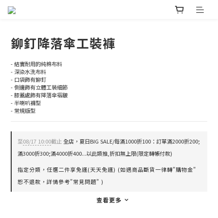
鉚釘降落傘工裝褲
- 結實耐用的純棉布料
- 深染水洗布料
- 口袋飾有鉚釘
- 側邊飾有立體工裝細節
- 膝蓋處飾有降落傘褶皺
- 半喇叭褲型
- 常規版型
至
08/17 10:00
截止
全店，夏日BIG SALE/每滿1000折100：訂單滿2000折200;
滿3000折300;滿4000折400...以此類推,折扣無上限(限定轉帳付款)
指定分類，任選二件享免運(天天免運) (如遇商品斷貨一律轉"購物金"
恕不退款，詳情參考"常見問題" )
查看更多