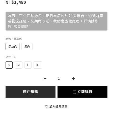
NT$1,480
每周一下午四點結單。預購商品約5-21天抵台，如遇韓國
或物流延遲，交期將順延，我們會盡速處理。詳情請參
閱"常見問題"
顏色
: 深灰色
深灰色
黑色
尺寸
: S
S
M
L
XL
現在預購
立即購買
加入追蹤清單