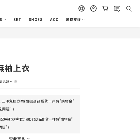
S
SET
SHOES
ACC
風格支線
立即購買
k 無袖上衣
享免運。 ※
:三件免運方案(如遇商品斷貨一律轉"購物金"
問題" )
配免運(冬季限定)(如遇商品斷貨一律轉"購物金"
題" )
查看更多