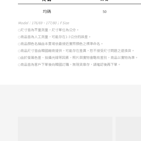
均碼
50
Model
：176/69、177/80；F Size
尺寸皆為平量測量，尺寸單位為公分。
○
商品皆為人工測量，可能存在1-3公分的誤差。
○
商品顏色名稱由本賣場依最接近實際顏色之標準命名。
○
商品尺寸皆由韓國廠商提供，可能存在差異，恕不接受尺寸問題之退換貨。
○
由於螢幕色差、拍攝光線等因素，照片與實物會略有差別，商品以實物為準。
○
商品皆為客戶下單後向韓國訂購，無現貨庫存，請確認後再下單。
○