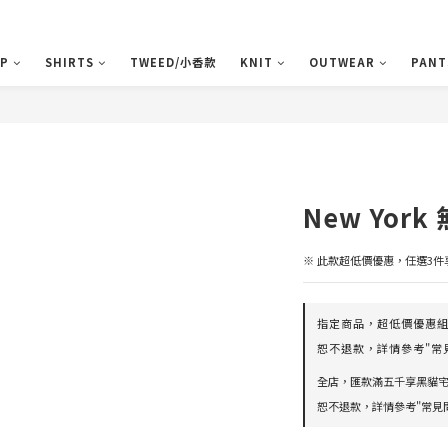
P
SHIRTS
TWEED/小香款
KNIT
OUTWEAR
PANT
New Yor
※ 此款超低價優惠，任選3件
指定商品，超低價優惠組
恕不退款，詳情參考"常見
全店，匯款滿五千享黑貓宅
恕不退款，詳情參考"常見問