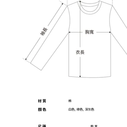
材 質
棉
顏 色
白色, 綠色, 深灰色
尺 碼
肩 寬