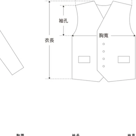
胸 圍
袖 長
袖 寬