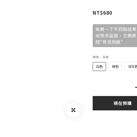
NT$680
每周一下午四點結單
或物流延遲，交期將
閱"常見問題"
顏色
: 白色
白色
綠色
深灰
現在預購