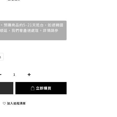
。預購商品約5-21天抵台，如遇韓國
順延，我們會盡速處理。詳情請參
色
立即購買
加入追蹤清單