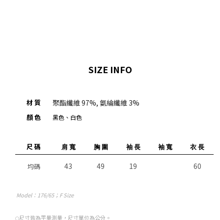
SIZE INFO
材 質
聚酯纖維 97%, 氨綸纖維 3%
顏 色
黑色、白色
尺 碼
肩 寬
胸 圍
袖 長
袖 寬
衣 長
43
49
19
60
均碼
Model
：176/65；F Size
尺寸皆為平量測量，尺寸單位為公分。
○