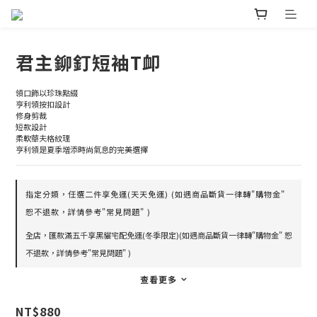
君主鉚釘短袖T卹
領口飾以珍珠點綴
亨利領按扣設計
修身剪裁
短款設計
柔軟華夫格紋理
亨利領是夏季增添時尚氣息的完美選擇
指定分類，任選二件享免運(天天免運) (如遇商品斷貨一律轉"購物金"
恕不退款，詳情參考"常見問題" )
全店，匯款滿五千享黑貓宅配免運(冬季限定)(如遇商品斷貨一律轉"購物金" 恕
不退款，詳情參考"常見問題" )
查看更多
NT$880