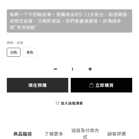
每周一下午四點結單。預購商品約5-21天抵台，如遇韓國
或物流延遲，交期將順延，我們會盡速處理。詳情請參
閱"常見問題"
顏色
: 白色
白色
黑色
現在預購
立即購買
加入追蹤清單
送貨及付款方
商品描述
了解更多
顧客評價
式