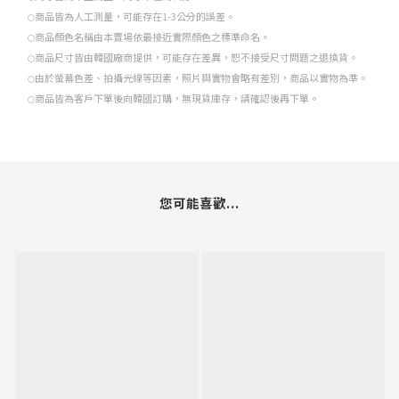
商品皆為人工測量，可能存在1-3公分的誤差。
○
商品顏色名稱由本賣場依最接近實際顏色之標準命名。
○
商品尺寸皆由韓國廠商提供，可能存在差異，恕不接受尺寸問題之退換貨。
○
由於螢幕色差、拍攝光線等因素，照片與實物會略有差別，商品以實物為準。
○
商品皆為客戶下單後向韓國訂購，無現貨庫存，請確認後再下單。
○
您可能喜歡...