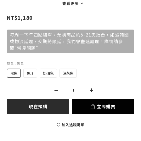
查看更多
NT$1,180
每周一下午四點結單。預購商品約5-21天抵台，如遇韓國
或物流延遲，交期將順延，我們會盡速處理。詳情請參
閱"常見問題"
顏色
: 黑色
黑色
象牙
奶油色
深灰色
現在預購
立即購買
加入追蹤清單