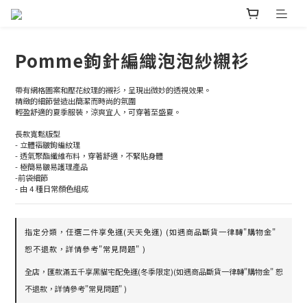
Pomme鉤針編織泡泡紗襯衫
帶有網格圖案和壓花紋理的襯衫，呈現出微妙的透視效果。
精緻的細節營造出簡潔而時尚的氛圍
輕盈舒適的夏季服裝，涼爽宜人，可穿著至盛夏。
長款寬鬆版型
- 立體褶皺鉤編紋理
- 透氣聚酯纖維布料，穿著舒適，不緊貼身體
- 極簡易皺易護理產品
-前袋細節
- 由 4 種日常顏色組成
指定分類，任選二件享免運(天天免運) (如遇商品斷貨一律轉"購物金"
恕不退款，詳情參考"常見問題" )
全店，匯款滿五千享黑貓宅配免運(冬季限定)(如遇商品斷貨一律轉"購物金" 恕
不退款，詳情參考"常見問題" )