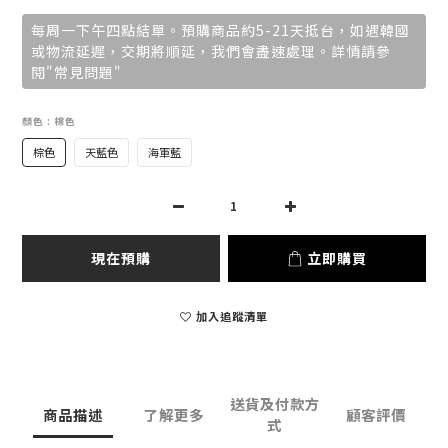
每周一下午四點結單。預購商品約5-21天抵台，如遇韓國
或物流延遲，交期將順延，我們會盡速處理。詳情請參
閱"常見問題"
顏色
: 棕色
棕色
天藍色
海軍藍
現在預購
立即購買
加入追蹤清單
送貨及付款方
商品描述
了解更多
顧客評價
式