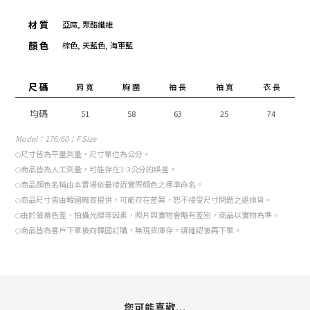
材 質
亞麻, 聚酯纖維
顏 色
棕色, 天藍色, 海軍藍
尺 碼
肩 寬
胸 圍
袖 長
袖 寬
衣 長
均碼
51
58
63
25
74
Model
：176/60；F Size
尺寸皆為平量測量，尺寸單位為公分。
○
商品皆為人工測量，可能存在1-3公分的誤差。
○
商品顏色名稱由本賣場依最接近實際顏色之標準命名。
○
商品尺寸皆由韓國廠商提供，可能存在差異，恕不接受尺寸問題之退換貨。
○
由於螢幕色差、拍攝光線等因素，照片與實物會略有差別，商品以實物為準。
○
商品皆為客戶下單後向韓國訂購，無現貨庫存，請確認後再下單。
○
您可能喜歡...