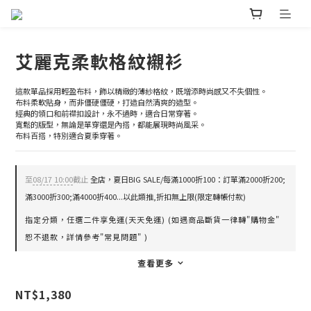
艾麗克柔軟格紋襯衫
這款單品採用輕盈布料，飾以精緻的薄紗格紋，既增添時尚感又不失個性。
布料柔軟貼身，而非僵硬僵硬，打造自然清爽的造型。
經典的領口和前襟扣設計，永不過時，適合日常穿著。
寬鬆的版型，無論是單穿還是內搭，都能展現時尚風采。
布料百搭，特別適合夏季穿著。
至
08/17 10:00
截止
全店，夏日BIG SALE/每滿1000折100：訂單滿2000折200;
滿3000折300;滿4000折400...以此類推,折扣無上限(限定轉帳付款)
指定分類，任選二件享免運(天天免運) (如遇商品斷貨一律轉"購物金"
恕不退款，詳情參考"常見問題" )
查看更多
NT$1,380