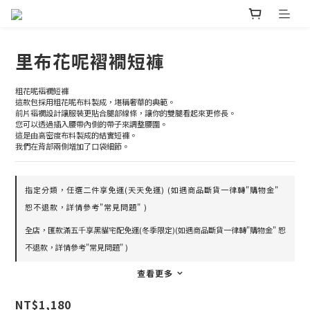
里布花呢褶襉短褲
粗花呢褶襉短褲
這款包採用粗花呢布料製成，堪稱奢華的典範。
前片褶襉設計讓服裝更貼合腿部線條，讓你的雙腿看起來更修長。
您可以透過插入腰帶內側的帶子來調整腰圍。
這是由高密度布料製成的結實短褲。
我們在背部兩側增加了口袋細節。
指定分類，任選二件享免運(天天免運) (如遇商品斷貨一律轉"購物金"
恕不退款，詳情參考"常見問題" )
全店，匯款滿五千享黑貓宅配免運(冬季限定)(如遇商品斷貨一律轉"購物金" 恕
不退款，詳情參考"常見問題" )
查看更多
NT$1,180