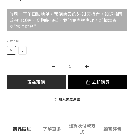
每周一下午四點結單。預購商品約5-21天抵台，如遇韓國
或物流延遲，交期將順延，我們會盡速處理。詳情請參
閱"常見問題"
尺寸
: M
M
L
現在預購
立即購買
加入追蹤清單
送貨及付款方
商品描述
了解更多
顧客評價
式