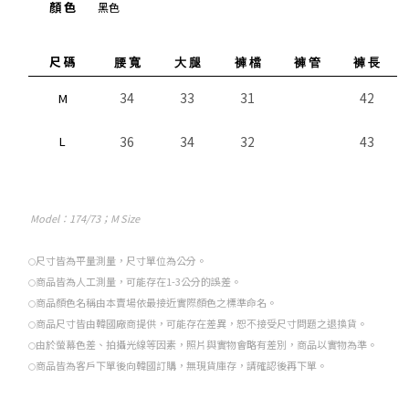
顏 色
黑色
尺 碼
腰 寬
大 腿
褲 檔
褲 管
褲 長
34
33
31
42
M
L
36
34
32
43
Model
：174/73；M Size
尺寸皆為平量測量，尺寸單位為公分。
○
商品皆為人工測量，可能存在1-3公分的誤差。
○
商品顏色名稱由本賣場依最接近實際顏色之標準命名。
○
商品尺寸皆由韓國廠商提供，可能存在差異，恕不接受尺寸問題之退換貨。
○
由於螢幕色差、拍攝光線等因素，照片與實物會略有差別，商品以實物為準。
○
商品皆為客戶下單後向韓國訂購，無現貨庫存，請確認後再下單。
○