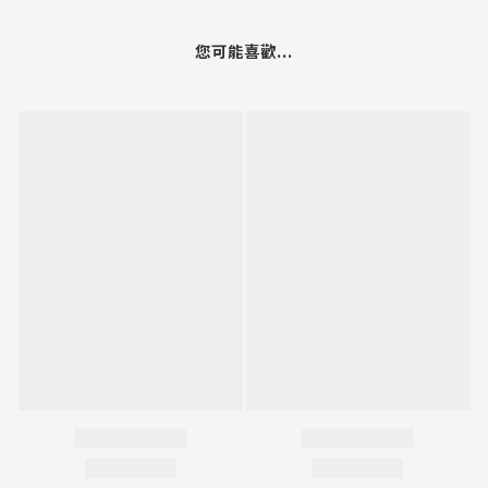
○
商品尺寸皆由韓國廠商提供，可能存在差異，恕不接受尺寸問題之退換貨。
○
由於螢幕色差、拍攝光線等因素，照片與實物會略有差別，商品以實物為準。
○
商品皆為客戶下單後向韓國訂購，無現貨庫存，請確認後再下單。
○
您可能喜歡...