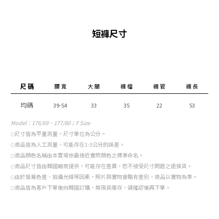
顏 色
黑色, 深灰色, 灰色, 紅色, 紫色, 海軍藍
尺 碼
肩 寬
胸 圍
袖 長
袖 寬
衣 長
均碼
插肩袖
61
74
73
短褲尺寸
尺 碼
腰 寬
大 腿
褲 檔
褲 管
褲 長
均碼
39-54
33
35
22
53
Model
：176/69、177/80；F Size
尺寸皆為平量測量，尺寸單位為公分。
○
商品皆為人工測量，可能存在1-3公分的誤差。
○
商品顏色名稱由本賣場依最接近實際顏色之標準命名。