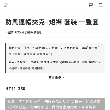
防風連帽夾克+短褲 套裝 一整套
一整套(外套+褲子)甜甜價優惠
指定分類，任選二件享免運(天天免運) (如遇商品斷貨一律轉"購物金"
恕不退款，詳情參考"常見問題" )
全店，匯款滿五千享黑貓宅配免運(冬季限定)(如遇商品斷貨一律轉"購物金" 恕
不退款，詳情參考"常見問題" )
查看更多
NT$1,380
每周一下午四點結單。預購商品約5-21天抵台，如遇韓國
或物流延遲，交期將順延，我們會盡速處理。詳情請參