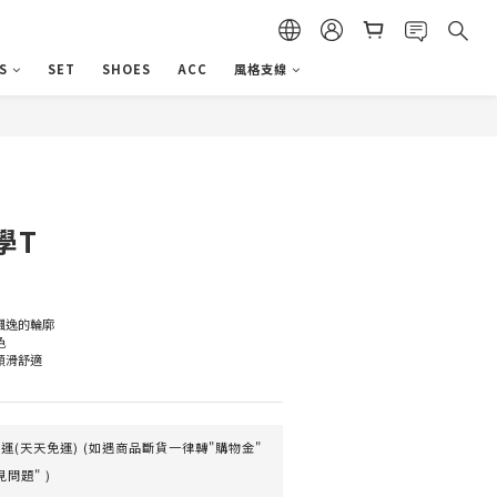
S
SET
SHOES
ACC
風格支線
立即購買
學T
飄逸的輪廓
色
順滑舒適
(天天免運) (如遇商品斷貨一律轉"購物金"
問題" )