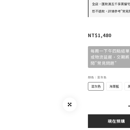
全店，匯款滿五千享黑貓宅
恕不退款，詳情參考"常見問
NT$1,480
每周一下午四點結單
或物流延遲，交期將
閱"常見問題"
顏色
: 混灰色
混灰色
海軍藍
現在預購