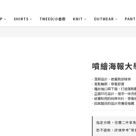
P
SHIRTS
TWEED/小香款
KNIT
OUTWEAR
PANT
噴繪海報大
- 落肩設計，遮蓋肩部線條
- 寬鬆輪廓，穿著舒適
- 羅紋袖口與下擺，打造蓬鬆
- 正面印花設計，增添一抹亮
- 結實耐用的純棉布料，穿著
- 因其醒目的設計而備受推薦
指定分類，任選二件享免運
恕不退款，詳情參考"常見