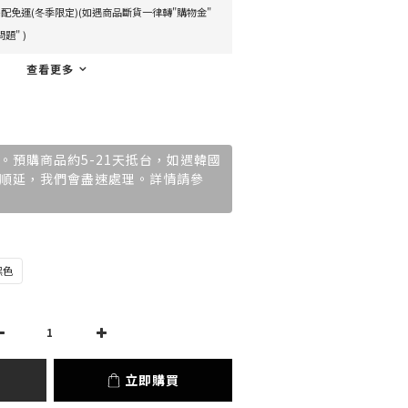
配免運(冬季限定)(如遇商品斷貨一律轉"購物金"
題" )
查看更多
。預購商品約5-21天抵台，如遇韓國
順延，我們會盡速處理。詳情請參
黑色
立即購買