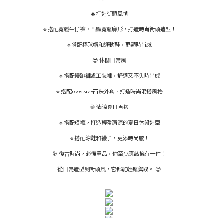
🔥打造街頭風情
🔹搭配寬鬆牛仔褲，凸顯寬鬆廓形，打造時尚街頭造型！
🔹搭配棒球帽和運動鞋，更顯時尚感
😎 休閒日常風
🔹搭配慢跑褲或工裝褲，舒適又不失時尚感
🔹搭配oversize西裝外套，打造時尚混搭風格
🌞 清涼夏日百搭
🔹搭配短褲，打造輕盈清涼的夏日休閒造型
🔹搭配涼鞋和襪子，更添時尚感！
🎯 復古時尚，必備單品，你至少應該擁有一件！
從日常造型到街頭風，它都能輕鬆駕馭。 😊