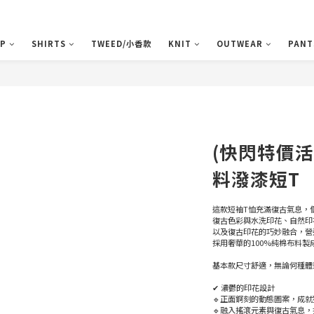
P
SHIRTS
TWEED/小香款
KNIT
OUTWEAR
PANT
(快閃特價
料潑漆短T
這款短袖T恤充滿復古氣息，
復古色彩與水洗印花、自然印
以及復古印花的巧妙融合，營
採用奢華的100%純棉布料製
基本款尺寸舒適，無論何種體
✔ 濃鬱的印花設計
🔹正面錒刻的動態圖案，成
🔹融入搖滾元素與復古氣息