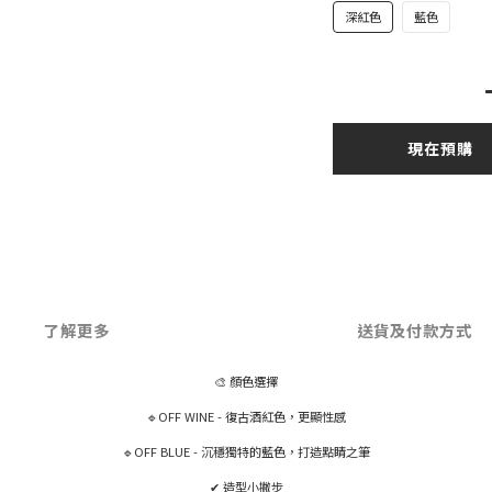
深紅色
藍色
現在預購
了解更多
送貨及付款方式
🎨 顏色選擇
🔹OFF WINE - 復古酒紅色，更顯性感
🔹OFF BLUE - 沉穩獨特的藍色，打造點睛之筆
✔ 造型小撇步