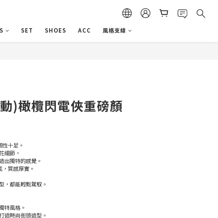
S
SET
SHOES
ACC
風格支線
立即購買
活動)橄欖閃電俠重磅顏
個性十足。
花細節，
造出獨特的感覺。
成，質感厚實。
型，都能輕鬆駕馭。
就獨特風格。
，打造時尚街頭造型。