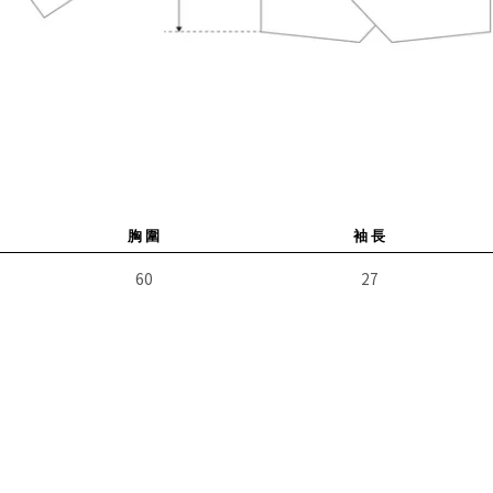
胸 圍
袖 長
60
27