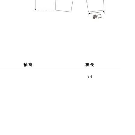
袖 寬
衣 長
74