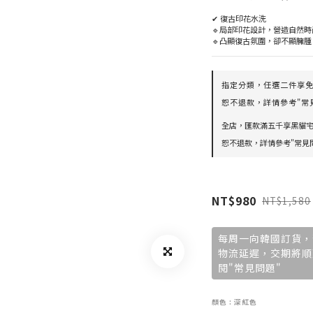
✔ 復古印花水洗
🔹局部印花設計，營造自然
🔹凸顯復古氛圍，卻不顯臃腫
指定分類，任選二件享免運
恕不退款，詳情參考"常見
全店，匯款滿五千享黑貓宅
恕不退款，詳情參考"常見問
NT$980
NT$1,580
每周一向韓國訂貨，
物流延遲，交期將順
閱"常見問題"
顏色
: 深紅色