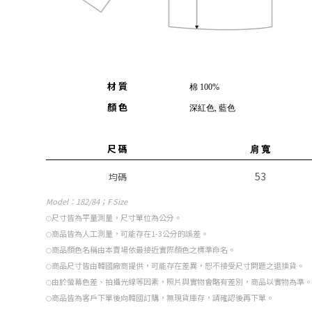
材 質
棉 100%
顏 色
深紅色, 藍色
尺 碼
肩 寬
53
均碼
Model
：182/84；F Size
尺寸皆為平量測量，尺寸單位為公分。
○
商品皆為人工測量，可能存在1-3公分的誤差。
○
商品顏色名稱由本賣場依最接近實際顏色之標準命名。
○
商品尺寸皆由韓國廠商提供，可能存在差異，恕不接受尺寸問題之退換貨。
○
由於螢幕色差、拍攝光線等因素，照片與實物會略有差別，商品以實物為準。
○
商品皆為客戶下單後向韓國訂購，無現貨庫存，請確認後再下單。
○