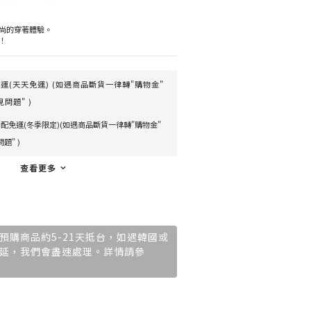
時尚的穿著體驗。
！
(天天免運) (如遇商品斷貨一律轉"購物金"
問題" )
配免運(冬季限定)(如遇商品斷貨一律轉"購物金"
題" )
查看更多
預購商品約5-21天抵台，如遇韓國或
延，我們會盡速處理。詳情請參