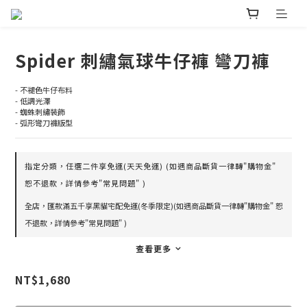
Spider 刺繡氣球牛仔褲 彎刀褲
- 不褪色牛仔布料
- 低調光澤
- 蜘蛛刺繡裝飾
- 弧形彎刀褲版型
指定分類，任選二件享免運(天天免運) (如遇商品斷貨一律轉"購物金"
恕不退款，詳情參考"常見問題" )
全店，匯款滿五千享黑貓宅配免運(冬季限定)(如遇商品斷貨一律轉"購物金" 恕
不退款，詳情參考"常見問題" )
查看更多
NT$1,680