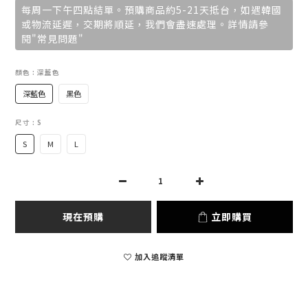
每周一下午四點結單。預購商品約5-21天抵台，如遇韓國
或物流延遲，交期將順延，我們會盡速處理。詳情請參
閱"常見問題"
顏色
: 深藍色
深藍色
黑色
尺寸
: S
S
M
L
現在預購
立即購買
加入追蹤清單