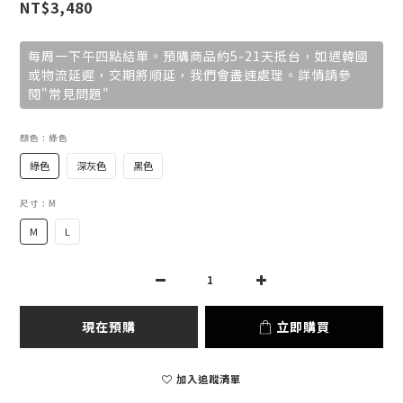
NT$3,480
每周一下午四點結單。預購商品約5-21天抵台，如遇韓國
或物流延遲，交期將順延，我們會盡速處理。詳情請參
閱"常見問題"
顏色
: 綠色
綠色
深灰色
黑色
尺寸
: M
M
L
現在預購
立即購買
加入追蹤清單