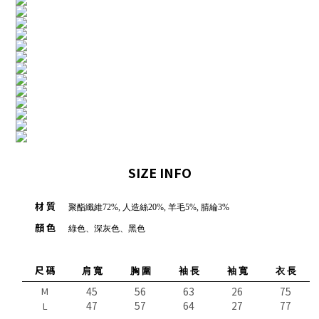
SIZE INFO
材 質
聚酯纖維72%, 人造絲20%, 羊毛5%, 腈綸3%
顏 色
綠色、深灰色、黑色
尺 碼
肩 寬
胸 圍
袖 長
袖 寬
衣 長
M
45
56
63
26
75
47
57
64
27
77
L