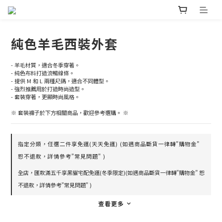
純色羊毛西裝外套
- 羊毛材質，適合冬季穿著。
- 純色布料打造流暢線條。
- 提供 M 和 L 兩種尺碼，適合不同體型。
- 強烈推薦用於打造時尚造型。
- 套裝穿著，更顯時尚風格。
※ 套裝褲子於下方相關商品，歡迎參考選購。 ※
指定分類，任選二件享免運(天天免運) (如遇商品斷貨一律轉"購物金"
恕不退款，詳情參考"常見問題" )
全店，匯款滿五千享黑貓宅配免運(冬季限定)(如遇商品斷貨一律轉"購物金" 恕
不退款，詳情參考"常見問題" )
查看更多