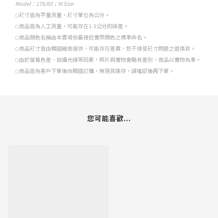
Model
：176/60；M Size
尺寸皆為平量測量，尺寸單位為公分。
○
商品皆為人工測量，可能存在1-3公分的誤差。
○
商品顏色名稱由本賣場依最接近實際顏色之標準命名。
○
商品尺寸皆由韓國廠商提供，可能存在差異，恕不接受尺寸問題之退換貨。
○
由於螢幕色差、拍攝光線等因素，照片與實物會略有差別，商品以實物為準。
○
商品皆為客戶下單後向韓國訂購，無現貨庫存，請確認後再下單。
○
您可能喜歡...