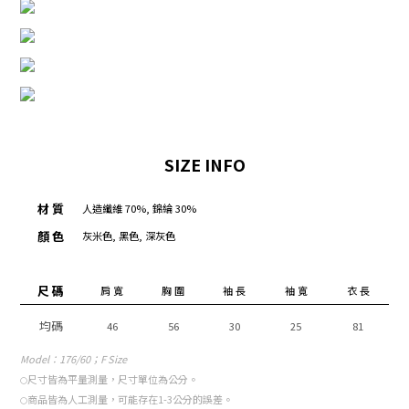
SIZE INFO
材 質
人造纖維 70%, 錦綸 30%
顏 色
灰米色, 黑色, 深灰色
肩 寬
胸 圍
袖 長
袖 寬
衣 長