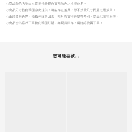
尺 碼
均碼
46
56
30
25
81
Model
：176/60；F Size
尺寸皆為平量測量，尺寸單位為公分。
○
商品皆為人工測量，可能存在1-3公分的誤差。
○
商品顏色名稱由本賣場依最接近實際顏色之標準命名。
○
商品尺寸皆由韓國廠商提供，可能存在差異，恕不接受尺寸問題之退換貨。
○
由於螢幕色差、拍攝光線等因素，照片與實物會略有差別，商品以實物為準。
○
商品皆為客戶下單後向韓國訂購，無現貨庫存，請確認後再下單。
○
您可能喜歡...