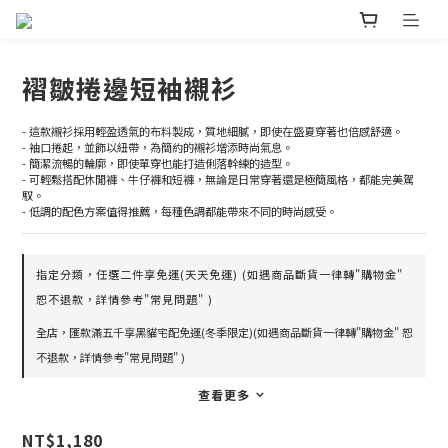
褶皺捲邊短袖襯衫
- 這款襯衫採用輕盈透氣的布料製成，質地細膩，即使在盛夏穿著也倍感舒適。
- 袖口捲起，並飾以紐帶，為簡約的襯衫增添時尚氣息。
- 簡潔流暢的輪廓，即使單穿也能打造俐落幹練的造型。
- 可輕鬆搭配休閒褲、牛仔褲和短褲，無論是日常穿著還是極簡風格，都能完美駕
馭。
- 低調的配色方案值得推薦，每種色調都能帶來不同的時尚感受。
指定分類，任選二件享免運(天天免運) (如遇商品斷貨一律轉"購物金"
恕不退款，詳情參考"常見問題" )
全店，匯款滿五千享黑貓宅配免運(冬季限定)(如遇商品斷貨一律轉"購物金" 恕
不退款，詳情參考"常見問題" )
查看更多
NT$1,180