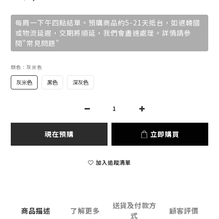
每周一下午四點結單。預購商品約5-21天抵台，如遇韓國
或物流延遲，交期將順延，我們會盡速處理。詳情請參
閱"常見問題"
顏色
: 灰米色
灰米色
黑色
深灰色
現在預購
立即購買
加入追蹤清單
送貨及付款方
商品描述
了解更多
顧客評價
式