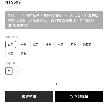
NT$599
每周一下午四點結單。預購商品約5-21天抵台，如遇韓國
或物流延遲，交期將順延，我們會盡速處理。詳情請參
閱"常見問題"
顏色
: 白色
白色
米色
紅色
綠色
棕色
藍色
海軍藍
灰色
黑色
尺寸
: M
M
L
現在預購
立即購買