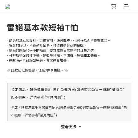
雷諾基本款短袖T恤
- 簡約的基本款設計，百搭實用，既可單穿，也可作為內搭疊穿單品。
- 寬鬆的版型，不會過於緊身，打造自然俐落的輪廓。
- 精緻的圓領和適中的袖長，使其成為日常穿搭的理想之選。
- 可輕鬆搭配各種下裝，例如牛仔褲、休閒褲、短褲和工裝褲。
- 這款時尚單品版型完美，非常適合堆疊。
※ 此款超低價優惠，任選3件享免運。 ※
指定商品，超低價優惠組:三件免運方案(如遇商品斷貨一律轉"購物金"
恕不退款，詳情參考"常見問題" )
全店，匯款滿五千享黑貓宅配免運(冬季限定)(如遇商品斷貨一律轉"購物金" 恕
不退款，詳情參考"常見問題" )
查看更多