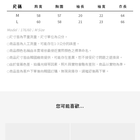
材 質
聚酯纖維, 人造絲, 氨綸
顏 色
白色, 米色, 紅色, 綠色, 棕色, 藍色, 海軍藍, 灰色, 黑色
尺 碼
肩 寬
胸 圍
袖 長
袖 寬
衣 長
M
58
57
20
22
64
L
60
58
21
23
66
Model
：176/60；M Size
尺寸皆為平量測量，尺寸單位為公分。
○
商品皆為人工測量，可能存在1-3公分的誤差。
○
商品顏色名稱由本賣場依最接近實際顏色之標準命名。
○
商品尺寸皆由韓國廠商提供，可能存在差異，恕不接受尺寸問題之退換貨。
○
由於螢幕色差、拍攝光線等因素，照片與實物會略有差別，商品以實物為準。
○
商品皆為客戶下單後向韓國訂購，無現貨庫存，請確認後再下單。
○