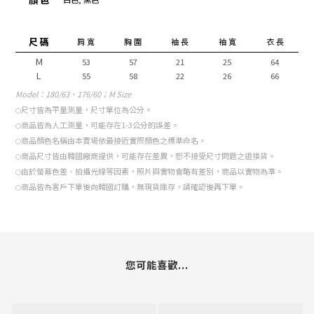
尺 碼
肩 寬
胸 圍
袖 長
袖 寬
衣 長
M
53
57
21
25
64
L
55
58
22
26
66
Model
：180/63、176/60；M Size
尺寸皆為平量測量，尺寸單位為公分。
○
商品皆為人工測量，可能存在1-3公分的誤差。
○
商品顏色名稱由本賣場依最接近實際顏色之標準命名。
○
商品尺寸皆由韓國廠商提供，可能存在差異，恕不接受尺寸問題之退換貨。
○
由於螢幕色差、拍攝光線等因素，照片與實物會略有差別，商品以實物為準。
○
商品皆為客戶下單後向韓國訂購，無現貨庫存，請確認後再下單。
○
您可能喜歡...