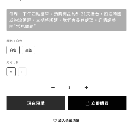
每周一下午四點結單。預購商品約5-21天抵台，如遇韓國
或物流延遲，交期將順延，我們會盡速處理。詳情請參
閱"常見問題"
顏色
: 白色
白色
黑色
尺寸
: M
M
L
現在預購
立即購買
加入追蹤清單