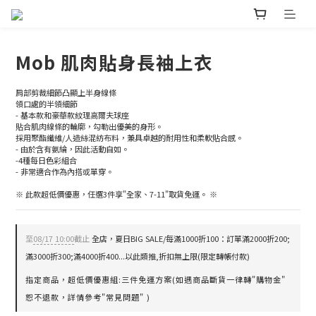
Mob 肌肉貼身長袖上衣
肩部剪裁細節凸顯上半身線條
領口處的半領細節
- 基本款和豪華款紋理高爾夫球座
貼合肌肉線條的輪廓，勾勒出優美的身形。
採用聚酯纖維/人造絲混紡布料，兼具卓越的耐用性和柔軟貼合感。
- 由於含有氨綸，因此活動自如。
-4種每日色彩組合
- 非常適合作為內搭或單穿。
※ 此款超低價優惠，任選3件享"全家、7-11"取貨免運。 ※
至
08/17 10:00
截止
全店，夏日BIG SALE/每滿1000折100：訂單滿2000折200;
滿3000折300;滿4000折400...以此類推,折扣無上限(限定轉帳付款)
指定商品，超低價優惠組:三件免運方案(如遇商品斷貨一律轉"購物金"
恕不退款，詳情參考"常見問題" )