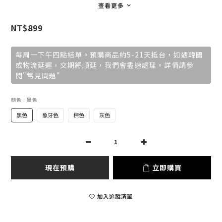
查看更多
NT$899
每周一下午四點結單。預購商品約5-21天抵台，如遇韓國
或物流延遲，交期將順延，我們會盡速處理。詳情請參
閱"常見問題"
顏色
: 黑色
黑色
象牙色
棕色
灰色
現在預購
立即購買
加入追蹤清單