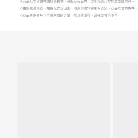
材 質
天絲 85%, 聚酯纖維 15%
顏 色
黑色, 粉色, 白色
尺 碼
肩 寬
65
均碼
Model
：178/75；F Size
尺寸皆為平量測量，尺寸單位為公分。
○
商品皆為人工測量，可能存在1-3公分的誤差。
○
商品顏色名稱由本賣場依最接近實際顏色之標準命名。
○
商品尺寸皆由韓國廠商提供，可能存在差異，恕不接受尺寸問題之退換貨。
○