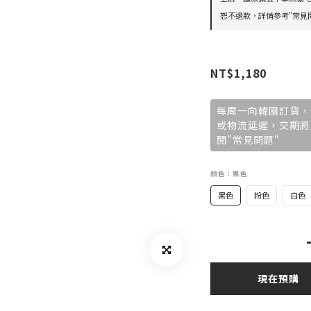
恕不退款，詳情參考"常見問
NT$1,180
每周一向韓國訂貨，
或物流延遲，交期將
閱"常見問題"
顏色
: 黑色
黑色
粉色
白色
現在預購