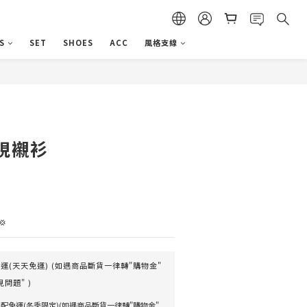
S
SET
SHOES
ACC
風格支線
立即購買
視襯衫

(天天免運) (如遇商品斷貨一律轉"購物金"
問題" )
配免運(冬季限定)(如遇商品斷貨一律轉"購物金"