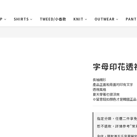
P
SHIRTS
TWEED/小香款
KNIT
OUTWEAR
PANT
字母印花透
長袖襯衫
產品正面和背面均印有文字
透視風格
夏天穿著也很涼爽
💢留意鈕扣顏色才是韓國正品
指定分類，任選二件享免運
恕不退款，詳情參考"常見
全店，匯款滿五千享黑貓宅