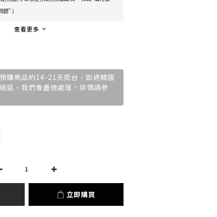
題" )
查看更多
預購商品約14-21天抵台，如遇韓國
順延，我們會盡速處理。詳情請參
立即購買