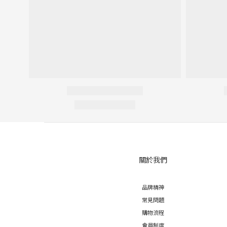
由於螢幕色差、拍攝光線等因素，照片與實物會略有差別，商品以實物為準。
○
商品皆為客戶下單後向韓國訂購，無現貨庫存，請確認後再下單。
○