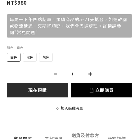
NT$980
每周一下午四點結單。預購商品約5-21天抵台，如遇韓國
或物流延遲，交期將順延，我們會盡速處理。詳情請參
閱"常見問題"
顏色
: 白色
白色
黑色
灰色
現在預購
立即購買
加入追蹤清單
送貨及付款方
商品描述
了解更多
顧客評價