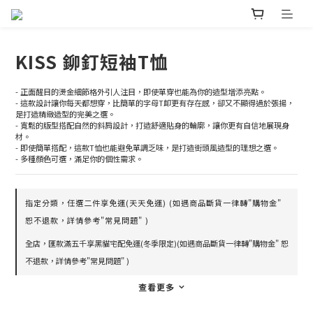
KISS 鉚釘短袖T恤
- 正面醒目的燙金細節格外引人注目，即使單穿也能為你的造型增添亮點。
- 這款設計讓你每天都想穿，比簡單的字母T卹更有存在感，卻又不顯得過於張揚，
是打造精緻造型的完美之選。
- 寬鬆的版型搭配自然的斜肩設計，打造舒適貼身的輪廓，讓你更有自信地展現身
材。
- 即使簡單搭配，這款T恤也能避免單調乏味，是打造街頭風造型的理想之選。
- 多種顏色可選，滿足你的個性需求。
指定分類，任選二件享免運(天天免運) (如遇商品斷貨一律轉"購物金"
恕不退款，詳情參考"常見問題" )
全店，匯款滿五千享黑貓宅配免運(冬季限定)(如遇商品斷貨一律轉"購物金" 恕
不退款，詳情參考"常見問題" )
查看更多