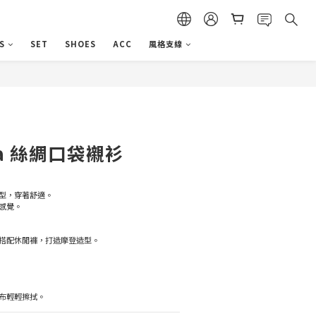
S
SET
SHOES
ACC
風格支線
立即購買
pra 絲綢口袋襯衫
型，穿著舒適。
感覺。
搭配休閒褲，打造摩登造型。
布輕輕擦拭。