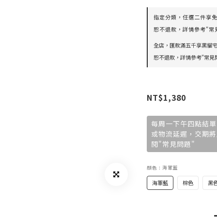
指定分類，任選二件享免運
恕不退款，詳情參考"常見
全店，匯款滿五千享黑貓宅
恕不退款，詳情參考"常見問
NT$1,380
每周一下午四點結單
或物流延遲，交期將
閱"常見問題"
顏色
: 海軍藍
海軍藍
棕色
黑