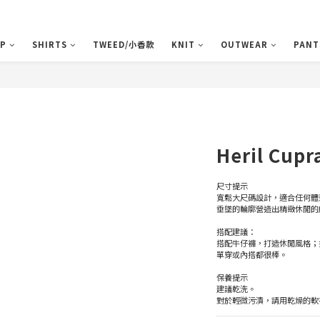
P
SHIRTS
TWEED/小香款
KNIT
OUTWEAR
PANT
Heril Cu
​尺寸提示
寬鬆大尺碼設計，適合任何體
垂墜的輪廓營造出精緻休閒的
​搭配建議：
搭配牛仔褲，打造休閒風格；
單穿或內搭都很棒。
​保養提示
建議乾洗。
對於輕微污漬，請用乾燥的軟