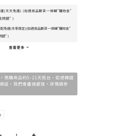
(天天免運) (如遇商品斷貨一律轉"購物金"
問題" )
配免運(冬季限定)(如遇商品斷貨一律轉"購物金"
題" )
查看更多
。預購商品約5-21天抵台，如遇韓國
順延，我們會盡速處理。詳情請參
色