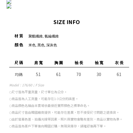
SIZE INFO
材 質
聚酯纖維, 氨綸纖維
顏 色
米色, 黑色, 深灰色
尺 碼
肩 寬
胸 圍
袖 長
袖 寬
衣 長
51
61
70
30
61
均碼
Model
：176/60；F Size
尺寸皆為平量測量，尺寸單位為公分。
○
商品皆為人工測量，可能存在1-3公分的誤差。
○
商品顏色名稱由本賣場依最接近實際顏色之標準命名。
○
商品尺寸皆由韓國廠商提供，可能存在差異，恕不接受尺寸問題之退換貨。
○
由於螢幕色差、拍攝光線等因素，照片與實物會略有差別，商品以實物為準。
○
商品皆為客戶下單後向韓國訂購，無現貨庫存，請確認後再下單。
○