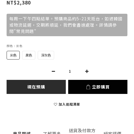
NT$2,380
每周一下午四點結單。預購商品約5-21天抵台，如遇韓國
或物流延遲，交期將順延，我們會盡速處理。詳情請參
閱"常見問題"
顏色
: 米色
米色
黑色
深灰色
現在預購
立即購買
加入追蹤清單
送貨及付款方
商品描述
了解更多
顧客評價