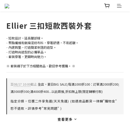
Ellier 三扣短款西裝外套
- 短款設計，延長腿部線。
- 聚酯纖維和氨綸混紡布料，穿著舒適，不易起皺。
- 內建肩墊，打造簡潔俐落的造型。
- 打造時尚造型的必備單品。
- 套裝穿著，更顯時尚魅力。
※ 套裝褲子於下方相關商品，歡迎參考選購。 ※
至
08/17 10:00
截止
全店，夏日BIG SALE/每滿1000折100：訂單滿2000折200;
滿3000折300;滿4000折400...以此類推,折扣無上限(限定轉帳付款)
指定分類，任選二件享免運(天天免運) (如遇商品斷貨一律轉"購物金"
恕不退款，詳情參考"常見問題" )
查看更多