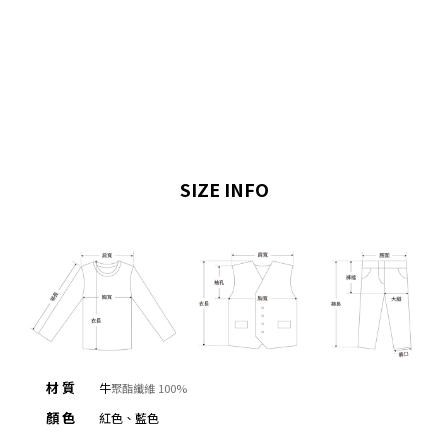
SIZE INFO
材 質
牛
聚酯纖維 100%
顏 色
紅色、藍色