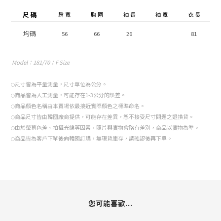
尺 碼
肩 寬
胸 圍
袖 長
袖 寬
衣 長
均碼
56
66
26
81
Model
：181/70；F Size
尺寸皆為平量測量，尺寸單位為公分。
○
商品皆為人工測量，可能存在1-3公分的誤差。
○
商品顏色名稱由本賣場依最接近實際顏色之標準命名。
○
商品尺寸皆由韓國廠商提供，可能存在差異，恕不接受尺寸問題之退換貨。
○
由於螢幕色差、拍攝光線等因素，照片與實物會略有差別，商品以實物為準。
○
商品皆為客戶下單後向韓國訂購，無現貨庫存，請確認後再下單。
○
您可能喜歡...