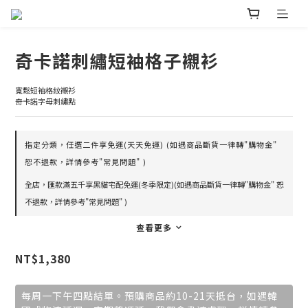
奇卡諾刺繡短袖格子襯衫
寬鬆短袖格紋襯衫
奇卡諾字母刺繡點
指定分類，任選二件享免運(天天免運) (如遇商品斷貨一律轉"購物金"
恕不退款，詳情參考"常見問題" )
全店，匯款滿五千享黑貓宅配免運(冬季限定)(如遇商品斷貨一律轉"購物金" 恕
不退款，詳情參考"常見問題" )
查看更多
NT$1,380
每周一下午四點結單。預購商品約10-21天抵台，如遇韓