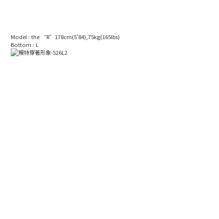
Model : the “R”178cm(5'84),75kg(165lbs)
Bottom : L