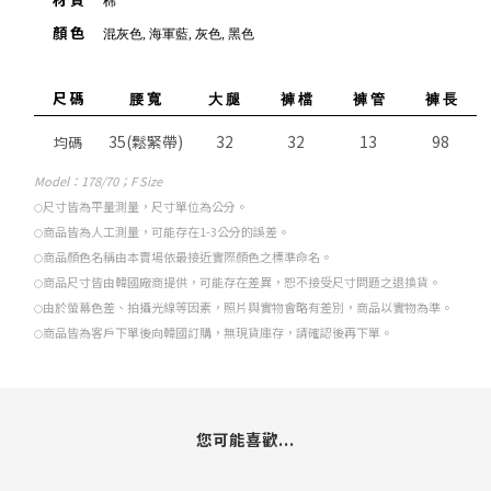
棉
顏 色
混灰色, 海軍藍, 灰色, 黑色
尺 碼
腰 寬
大 腿
褲 檔
褲 管
褲 長
35(鬆緊帶)
32
32
13
98
均碼
Model
：
178/70
；F Size
尺寸皆為平量測量，尺寸單位為公分。
○
商品皆為人工測量，可能存在1-3公分的誤差。
○
商品顏色名稱由本賣場依最接近實際顏色之標準命名。
○
商品尺寸皆由韓國廠商提供，可能存在差異，恕不接受尺寸問題之退換貨。
○
由於螢幕色差、拍攝光線等因素，照片與實物會略有差別，商品以實物為準。
○
商品皆為客戶下單後向韓國訂購，無現貨庫存，請確認後再下單。
○
您可能喜歡...