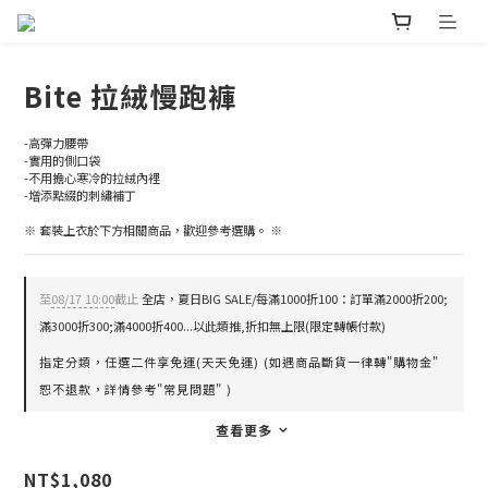
Bite 拉絨慢跑褲
-高彈力腰帶
-實用的側口袋
-不用擔心寒冷的拉絨內裡
-增添點綴的刺繡補丁
※ 套裝上衣於下方相關商品，歡迎參考選購。 ※
至
08/17 10:00
截止
全店，夏日BIG SALE/每滿1000折100：訂單滿2000折200;
滿3000折300;滿4000折400...以此類推,折扣無上限(限定轉帳付款)
指定分類，任選二件享免運(天天免運) (如遇商品斷貨一律轉"購物金"
恕不退款，詳情參考"常見問題" )
查看更多
NT$1,080