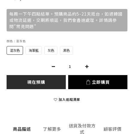
每周一下午四點結單。預購商品約5-21天抵台，如遇韓國
或物流延遲，交期將順延，我們會盡速處理。詳情請參
閱"常見問題"
顏色
: 混灰色
混灰色
海軍藍
灰色
黑色
現在預購
立即購買
加入追蹤清單
送貨及付款方
商品描述
了解更多
顧客評價
式