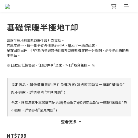
基礎保暖半極地T卹
這款半極地針織衫以暖手設計為亮點。
它厚度適中，暖手部分從外側隱約可見，增添了一絲時尚感。
單穿固然出色，但作為內搭與其他針織衫或襯衫疊穿也十分理想，是今冬必備的基
本單品。
※ 此款超低價優惠，任選3件享"全家、7-11"取貨免運。 ※
指定商品，超低價優惠組:三件免運方案(如遇商品斷貨一律轉"購物金"
恕不退款，詳情參考"常見問題" )
全店，匯款滿五千享黑貓宅配免運(冬季限定)(如遇商品斷貨一律轉"購物金" 恕
不退款，詳情參考"常見問題" )
查看更多
NT$799