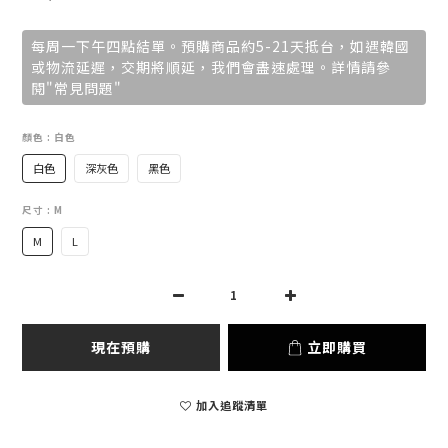
每周一下午四點結單。預購商品約5-21天抵台，如遇韓國
或物流延遲，交期將順延，我們會盡速處理。詳情請參
閱"常見問題"
顏色
: 白色
白色
深灰色
黑色
尺寸
: M
M
L
現在預購
立即購買
加入追蹤清單