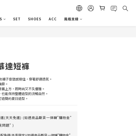
S
SET
SHOES
ACC
風格支線
立即購買
慕達短褲
這款褲子垂墜感極佳，穿著舒適透氣。
輪廓。
到膝蓋上方，既時尚又不失優雅。
如，也能保持整體造型的流暢自然。
打造簡約夏日造型。
(天天免運) (如遇商品斷貨一律轉"購物金"
問題" )
配免運(冬季限定)(如遇商品斷貨一律轉"購物金"