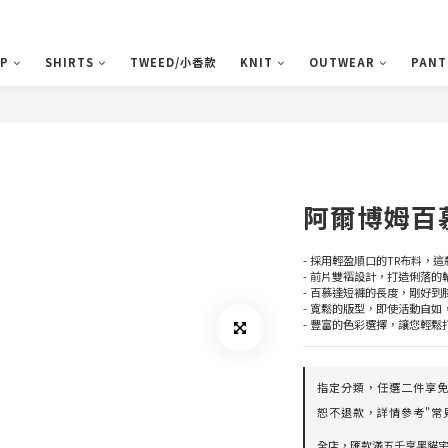
P
SHIRTS
TWEED/小香款
KNIT
OUTWEAR
PANT
阿爾博姆百
- 採用輕盈順口的TR布料，
- 前片雙褶設計，打造俐落的
- 百慕達短褲的長度，剛好
- 寬鬆的版型，即使活動自
- 豐富的色彩選擇，讓您輕鬆
指定分類，任選二件享免運
恕不退款，詳情參考"常見
全店，匯款滿五千享黑貓宅