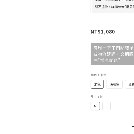
恕不退款，詳情參考"常見問
NT$1,080
每周一下午四點結單
或物流延遲，交期將
閱"常見問題"
顏色
: 米色
米色
深灰色
黑
尺寸
: M
M
L