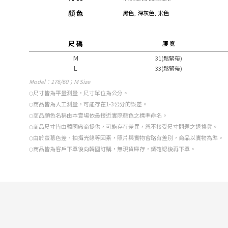
顏 色
黑色, 深灰色, 米色
尺 碼
腰 寬
M
31(鬆緊帶)
L
33(鬆緊帶)
Model
：176/60；M Size
尺寸皆為平量測量，尺寸單位為公分。
○
商品皆為人工測量，可能存在1-3公分的誤差。
○
商品顏色名稱由本賣場依最接近實際顏色之標準命名。
○
商品尺寸皆由韓國廠商提供，可能存在差異，恕不接受尺寸問題之退換貨。
○
由於螢幕色差、拍攝光線等因素，照片與實物會略有差別，商品以實物為準。
○
商品皆為客戶下單後向韓國訂購，無現貨庫存，請確認後再下單。
○