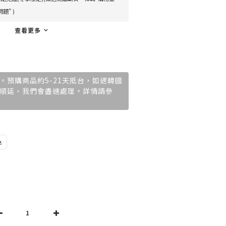
題" )
查看更多
。預購商品約5-21天抵台，如遇韓國
順延，我們會盡速處理。詳情請參
色