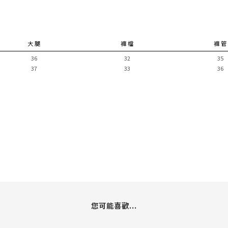
大 腿
褲 檔
褲 管
36
32
35
37
33
36
您可能喜歡...