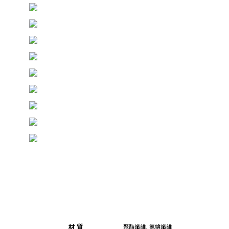
材 質
聚酯纖維, 氨綸纖維