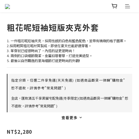
粗花呢短袖短版夾克外套
1. 一件粗花呢短袖夾克，採用性感的白色和藍色配色，並帶有精緻的格子圖案。
2.採用輕質粗花呢材質製成，即使在夏天也能舒適穿著。
3. 單穿就已經很時尚了，內搭的話更是時尚！
4. 兩側的口袋細節簡潔，金屬扣環奢華，打造完美造型。
5. 最後以自然飄逸的瀏海細節打造更時尚的外觀❗
指定分類，任選二件享免運(天天免運) (如遇商品斷貨一律轉"購物金"
恕不退款，詳情參考"常見問題" )
全店，匯款滿五千享黑貓宅配免運(冬季限定)(如遇商品斷貨一律轉"購物金" 恕
不退款，詳情參考"常見問題" )
查看更多
NT$2,280