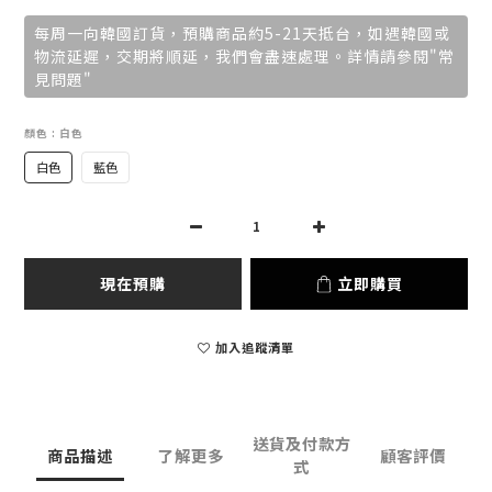
每周一向韓國訂貨，預購商品約5-21天抵台，如遇韓國或
物流延遲，交期將順延，我們會盡速處理。詳情請參閱"常
見問題"
顏色
: 白色
白色
藍色
現在預購
立即購買
加入追蹤清單
送貨及付款方
商品描述
了解更多
顧客評價
式