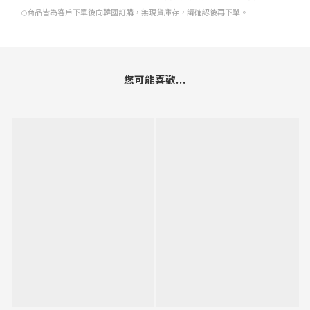
常見問題
購物流程
會員制度
顧客服務
配送說明
訂單/付款說明
退換貨政策
隱私權政策
聯絡我們
時間 / 16:00-23:00
電郵 / byther888@gmail.com