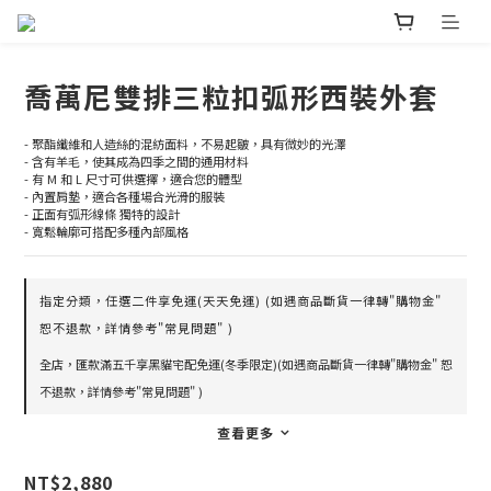
喬萬尼雙排三粒扣弧形西裝外套
- 聚酯纖維和人造絲的混紡面料，不易起皺，具有微妙的光澤
- 含有羊毛，使其成為四季之間的通用材料
- 有 M 和 L 尺寸可供選擇，適合您的體型
- 內置肩墊，適合各種場合光滑的服裝
- 正面有弧形線條 獨特的設計
- 寬鬆輪廓可搭配多種內部風格
指定分類，任選二件享免運(天天免運) (如遇商品斷貨一律轉"購物金"
恕不退款，詳情參考"常見問題" )
全店，匯款滿五千享黑貓宅配免運(冬季限定)(如遇商品斷貨一律轉"購物金" 恕
不退款，詳情參考"常見問題" )
查看更多
NT$2,880