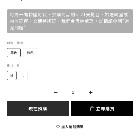
每周一向韓國訂貨，預購商品約5-21天抵台，如遇韓國或
物流延遲，交期將順延，我們會盡速處理。詳情請參閱"常
見問題"
顏色
: 黑色
黑色
棕色
尺寸
: M
M
L
現在預購
立即購買
加入追蹤清單