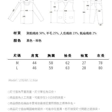
材 質
聚酯纖維 50%, 羊毛 25%, 人造纖維 23%, 氨綸纖維 2%
顏 色
黑色、棕色
尺 碼
肩 寬
胸 圍
袖 長
袖 寬
衣 長
M
44
58
62
27
78
L
46
59
63
28
80
Model
：176/60；L Size
尺寸皆為平量測量，尺寸單位為公分。
○
商品皆為人工測量，可能存在1-3公分的誤差。
○
商品顏色名稱由本賣場依最接近實際顏色之標準命名。
○
商品尺寸皆由韓國廠商提供，可能存在差異，恕不接受尺寸問題之退換貨。
○