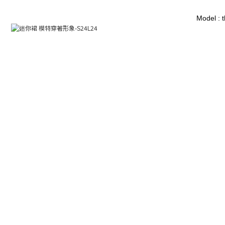
Model : 
BUY NOW