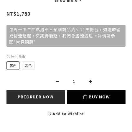
Show more
NT$1,780
每周一下午四點結單。預購商品約5-21天抵台，如遇韓國
或物流延遲，交期將順延，我們會盡速處理。詳情請參
閱"常見問題"
Color
: 黑色
黑色
灰色
PREORDER NOW
BUY NOW
Add to Wishlist