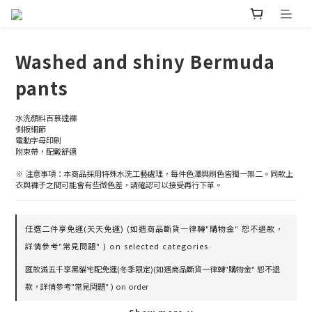
Washed and shiny Bermuda
pants
水洗顏料百慕達褲
側板細節
電動字母印刷
附束帶，配戴舒適
※ 注意事項：本商品採用特殊水洗工藝處理，每件色澤與刷色皆獨一無二。同款上
衣與褲子之間可能會有些微色差，請確認可以接受再行下單。
任選二件享免運(天天免運) (如遇商品斷貨一律轉"購物金" 恕不退款，
詳情參考"常見問題" ) on selected categories
匯款滿五千享黑貓宅配免運(冬季限定)(如遇商品斷貨一律轉"購物金" 恕不退
款，詳情參考"常見問題" ) on order