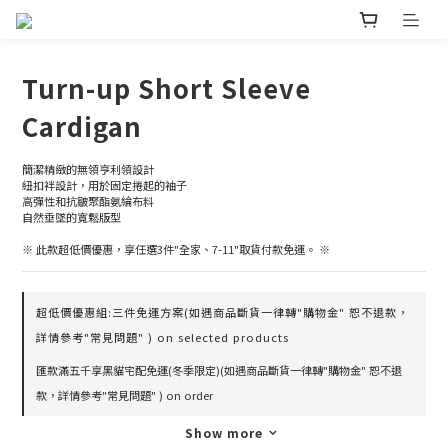
Turn-up Short Sleeve
Cardigan
簡潔精緻的無領亨利領設計
紐扣袢設計，用於固定捲起的袖子
高彈性和抗皺聚酯氨綸布料
自然垂墜的寬鬆版型
※ 此款超低價優惠，享任選3件"全家、7-11"取貨付款免運。 ※
超低價優惠組:三件免運方案(如遇商品斷貨一律轉"購物金" 恕不退款，
詳情參考"常見問題" ) on selected products
匯款滿五千享黑貓宅配免運(冬季限定)(如遇商品斷貨一律轉"購物金" 恕不退
款，詳情參考"常見問題" ) on order
Show more