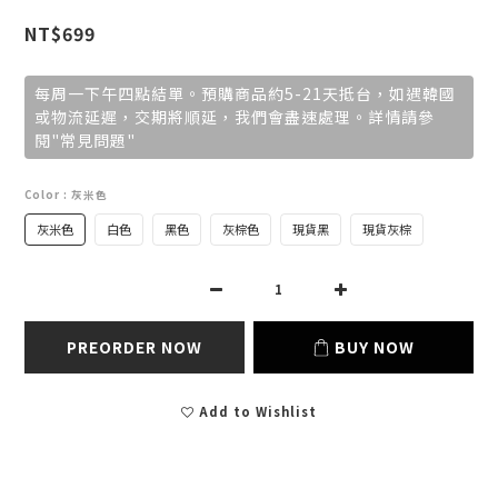
NT$699
每周一下午四點結單。預購商品約5-21天抵台，如遇韓國
或物流延遲，交期將順延，我們會盡速處理。詳情請參
閱"常見問題"
Color
: 灰米色
灰米色
白色
黑色
灰棕色
現貨黑
現貨灰棕
PREORDER NOW
BUY NOW
Add to Wishlist