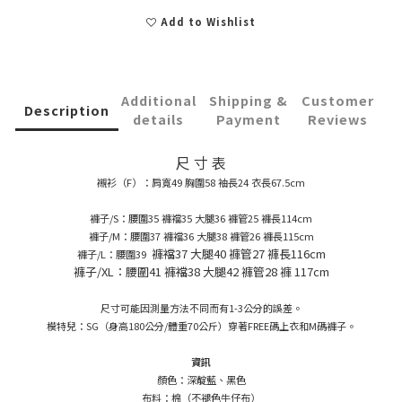
Add to Wishlist
Additional
Shipping &
Customer
Description
details
Payment
Reviews
尺 寸 表
襯衫（F）：肩寬49 胸圍58 袖長24 衣長67.5cm
褲子/S：腰圍35 褲襠35 大腿36 褲管25 褲長114cm
褲子/M：腰圍37 褲襠36 大腿38 褲管26 褲長115cm
褲襠37 大腿40 褲管27 褲長116cm
褲子/L：腰圍39
褲子/XL：腰圍41 褲襠38 大腿42 褲管28 褲 117cm
尺寸可能因測量方法不同而有1-3公分的誤差。
模特兒：SG（身高180公分/體重70公斤）穿著FREE碼上衣和M碼褲子。
資訊
顏色：深靛藍、黑色
布料：棉（不褪色牛仔布）