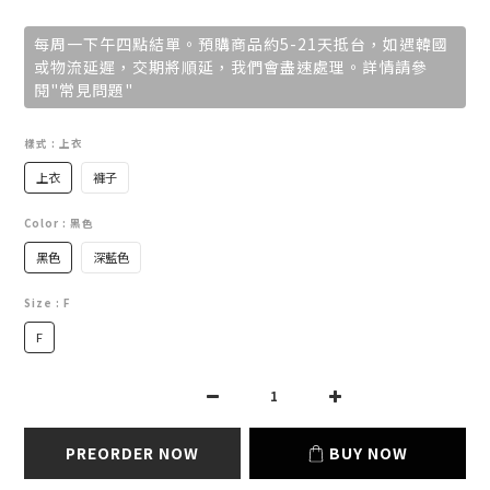
每周一下午四點結單。預購商品約5-21天抵台，如遇韓國
或物流延遲，交期將順延，我們會盡速處理。詳情請參
閱"常見問題"
樣式
: 上衣
上衣
褲子
Color
: 黑色
黑色
深藍色
Size
: F
F
PREORDER NOW
BUY NOW