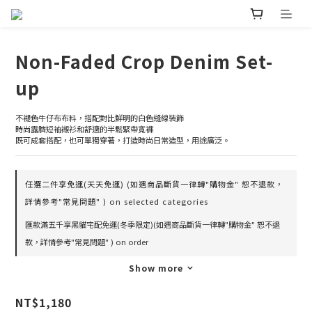
Non-Faded Crop Denim Set-
up
不褪色牛仔布布料，搭配對比鮮明的白色縫線裝飾
時尚露臍短袖襯衫和舒適的半鬆緊帶寬褲
既可成套搭配，也可單獨穿著，打造時尚日常造型，用途廣泛。
任選二件享免運(天天免運) (如遇商品斷貨一律轉"購物金" 恕不退款，
詳情參考"常見問題" ) on selected categories
匯款滿五千享黑貓宅配免運(冬季限定)(如遇商品斷貨一律轉"購物金" 恕不退
款，詳情參考"常見問題" ) on order
Show more
NT$1,180