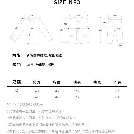
SIZE INFO
材 質
丙烯酸類纖維, 聚酯纖維
顏 色
灰色, 海軍藍, 黑色
尺 碼
肩 寬
胸 圍
袖 長
袖 寬
衣 長
M
40
46
25
67
L
41
47
26
68
Model
：176/69；M Size
尺寸皆為平量測量，尺寸單位為公分。
○
商品皆為人工測量，可能存在1-3公分的誤差。
○
商品顏色名稱由本賣場依最接近實際顏色之標準命名。
○
商品尺寸皆由韓國廠商提供，可能存在差異，恕不接受尺寸問題之退換貨。
○