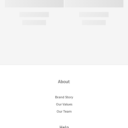
About
Brand Story
Our Values
Our Team
Help