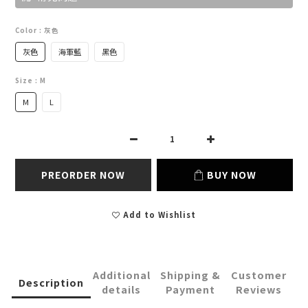
Color
: 灰色
灰色
海軍藍
黑色
Size
: M
M
L
PREORDER NOW
BUY NOW
Add to Wishlist
Additional
Shipping &
Customer
Description
details
Payment
Reviews