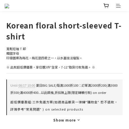
Korean floral short-sleeved T-
shirt
寬鬆短袖 T 卹
韓國字母
印章圖案為梅花，梅花是四君之一，以水墨技法繪製。
※ 此款超低價優惠，享任選3件"全家、7-11"取貨付款免運。 ※
Until
08/17 10:00
夏日BIG SALE/每滿1000折100：訂單滿2000折200;滿3000
折300;滿4000折400...以此類推,折扣無上限(限定轉帳付款) on order
超低價優惠組:三件免運方案(如遇商品斷貨一律轉"購物金" 恕不退款，
詳情參考"常見問題" ) on selected products
Show more